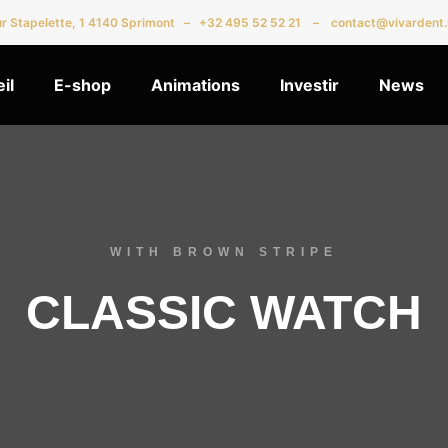
r Stapelette
, 1 4140
Sprimont –
+32 495 52 52 21
–
contact@vivardent
il
E-shop
Animations
Investir
News
WITH BROWN STRIPE
CLASSIC WATCH