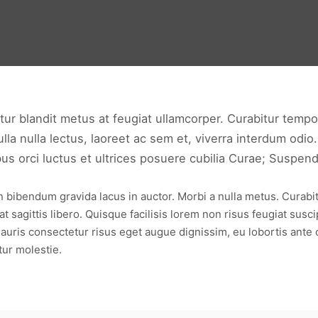
tur blandit metus at feugiat ullamcorper. Curabitur tempor
a nulla lectus, laoreet ac sem et, viverra interdum odio.
 orci luctus et ultrices posuere cubilia Curae; Suspendis
ibendum gravida lacus in auctor. Morbi a nulla metus. Curabitur s
 sagittis libero. Quisque facilisis lorem non risus feugiat susci
auris consectetur risus eget augue dignissim, eu lobortis ante 
tur molestie.