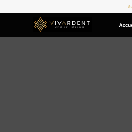
Su
Accue