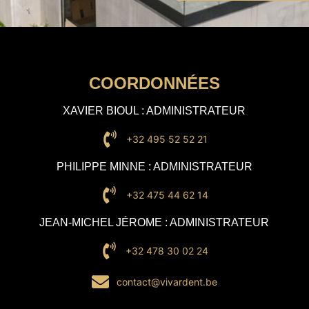
COORDONNÉES
XAVIER BIOUL : ADMINISTRATEUR
+32 495 52 52 21
PHILIPPE MINNE : ADMINISTRATEUR
+32 475 44 62 14
JEAN-MICHEL JÉROME : ADMINISTRATEUR
+32 478 30 02 24
contact@vivardent.be